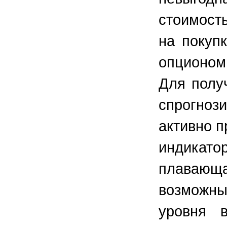
стоимост
на покупк
опционом 
Для полу
спрогноз
активно 
индикато
плаваю
возможны
уровня 