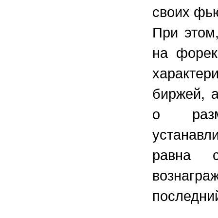
своих фь
При этом
на форе
характе
биржей, 
о раз
устанавл
равна с
вознагра
последни