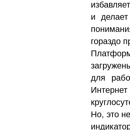
избавляе
и делает
пониман
гораздо п
Платфо
загружен
для рабо
Интернет
круглосут
Но, это н
индикато