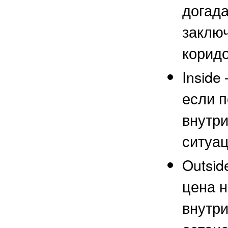
догада
заключ
коридо
Inside
если п
внутри
ситуац
Outsid
цена н
внутри