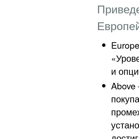
Привед
Европей
Europe
«Урове
и опци
Above
покупа
проме
устано
достиг