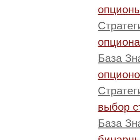
опцион
Стратег
опцион
База Зн
опционо
Стратег
выбор с
База Зн
бинарны