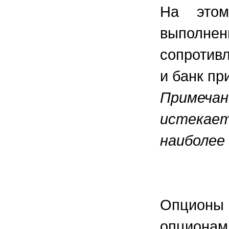
На этом
выпол
сопротив
и банк пр
Примеча
истекае
наиболее 
Опционы
опционам