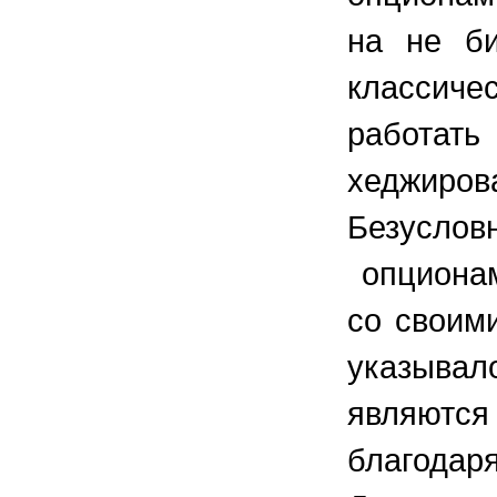
на не б
классич
работат
хеджирова
Безусло
опционам
со своим
указывал
являютс
благодар