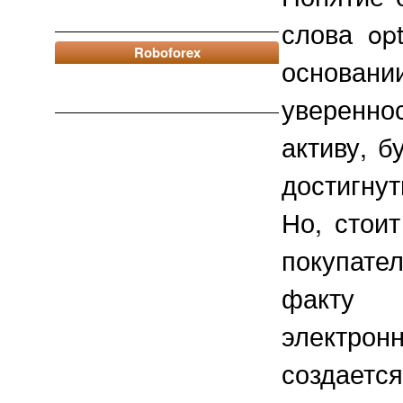
слова op
Roboforex
основани
уверенно
активу, 
достигну
Но, стоит
покупате
факту 
электрон
создаетс