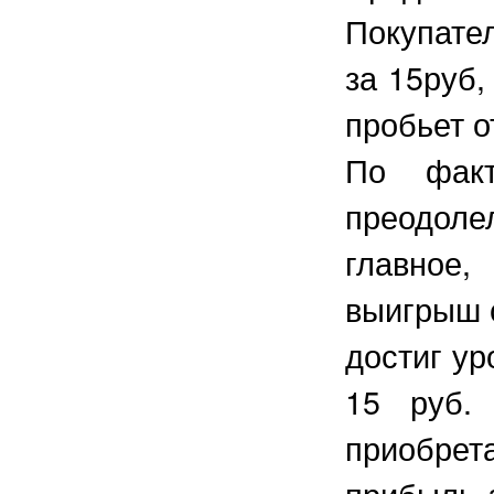
Покупате
за 15руб,
пробьет о
По фак
преодол
главное,
выигрыш с
достиг ур
15 руб.
приобре
прибыль 