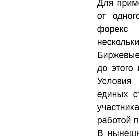
Для прим
от одног
форекс 
нескольк
Биржевые
до этого
Условия
единых с
участник
работой 
В нынешн