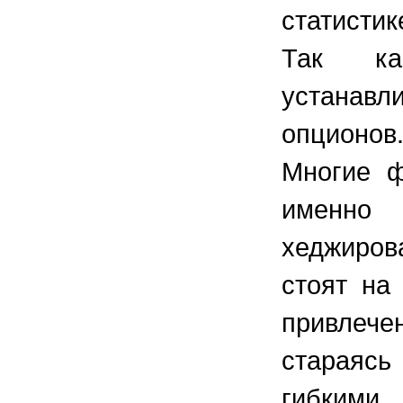
статисти
Так ка
устанавл
опционов
Многие ф
именно
хеджиров
стоят на
привлече
стараяс
гибким