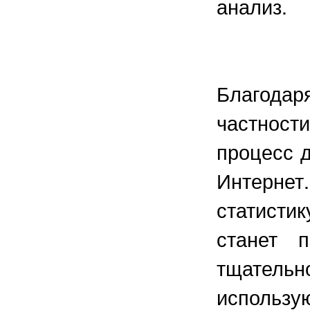
анализ.
Благода
частнос
процесс 
Интернет
статист
станет 
тщатель
использу