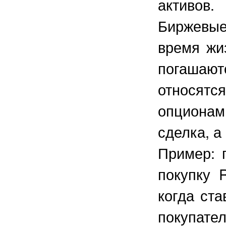
активов.
Биржевы
время жи
погашают
относятс
опциона
сделка, а
Пример: 
покупку 
когда ст
покупате