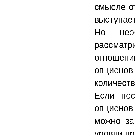
смысле о
выступае
Но нео
рассмат
отношению
опционо
количеств
Если пос
опционов 
можно за
уровни пр