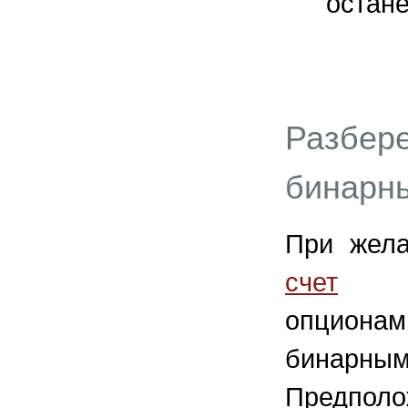
остане
Разбере
бинарн
При жел
счет
и п
опциона
бинарным
Предпо