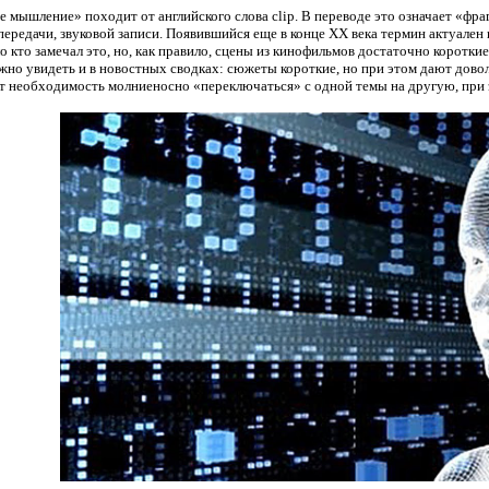
е мышление» походит от английского слова
clip
. В переводе это означает «фр
 передачи, звуковой записи. Появившийся еще в конце ХХ века термин актуален
 кто замечал это, но, как правило, сцены из кинофильмов достаточно коротки
ожно увидеть и в новостных сводках: сюжеты короткие, но при этом дают дов
т необходимость молниеносно «переключаться» с одной темы на другую, при 