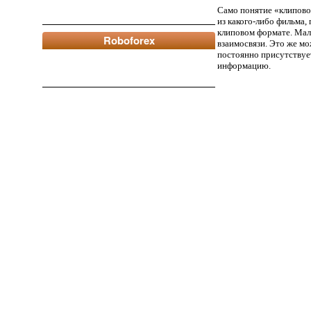
Само понятие «клипово
из какого-либо фильма,
клиповом формате. Мало
Roboforex
взаимосвязи. Это же м
постоянно присутствуе
информацию.