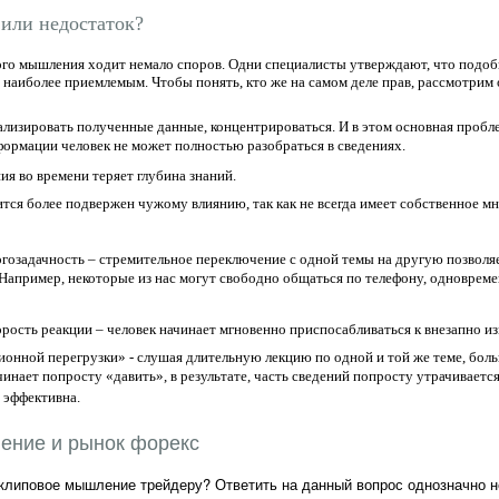
 или недостаток?
ого мышления ходит немало споров. Одни специалисты утверждают, что подобн
о наиболее приемлемым. Чтобы понять, кто же на самом деле прав, рассмотри
ализировать полученные данные, концентрироваться. И в этом основная пробл
ормации человек не может полностью разобраться в сведениях.
ия во времени теряет глубина знаний.
ится более подвержен чужому влиянию, так как не всегда имеет собственное мн
огозадачность – стремительное переключение с одной темы на другую позволя
Например, некоторые из нас могут свободно общаться по телефону, одновреме
рость реакции – человек начинает мгновенно приспосабливаться к внезапно и
онной перегрузки» - слушая длительную лекцию по одной и той же теме, боль
инает попросту «давить», в результате, часть сведений попросту утрачивает
 эффективна.
ение и рынок форекс
клиповое мышление трейдеру? Ответить на данный вопрос однозначно не