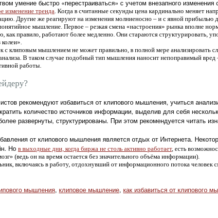
ом умение быстро «перестраиваться» с учетом внезапного изменения си
ое изменение тренда
. Когда в считанные секунды цена кардинально меняет на
цию. Другие же реагируют на изменения молниеносно – и с явной прибылью дл
понятийное мышление. Первое – резкая смена «настроения» рынка вполне норм
 как правило, работают более медленно. Они стараются структурировать, уп
 колеи».
век с клиповым мышлением не может правильно, в полной мере анализировать 
и анализа. В таком случае подобный тип мышления наносит непоправимый вред
тивной работы.
ейдеру?
стов рекомендуют избавиться от клипового мышления, учиться анализи
кратить количество источников информации, выделив для себя нескольк
 более развернуты, структурированы. При этом рекомендуется читать изн
бавления от клипового мышления является отдых от Интернета. Некотор
йн. Но
в выходные дни, когда биржа не столь активно работает
, есть возможно
мозг» (ведь он на время остается без значительного объёма информации).
льник, включаясь в работу, отдохнувший от информационного потока человек 
ипового мышления
,
клиповое мышление
,
как избавиться от клипового м