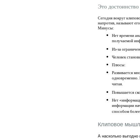
Это достоинство
Сегодня вокруг клипов
напротив, называют ег
Минусы:
Нет времени ан
получаемой инф
Из-за ограничен
Человек станов
Плюсы:
Развивается мн
одновременно. 
читая.
Повышается ско
Нет «информаци
информации нач
способом более
Клиповое мышл
А насколько выгодно 