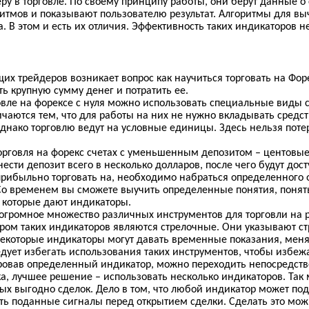
у в торговле.
По своему принципу работы
, они берут данные 
итмов и показывают пользователю результат. Алгоритмы для вы
. В этом и есть их отличия. Эффективность таких индикаторов
щих
трейдеров
возникает
вопрос
как
научиться торговать на Форе
ь крупную сумму денег и потратить ее.
овле на форексе с нуля можно использовать специальные виды с
ичаются тем, что для работы на них не нужно вкладывать средст
днако торговлю ведут на условные единицы. Здесь нельзя потер
орговля на форекс счетах с уменьшенным депозитом – центовые 
нести депозит всего в несколько долларов, после чего будут дос
прибыльно торговать на, необходимо набраться определенного о
Со временем вы сможете выучить определенные понятия, понять, 
, которые дают индикаторы.
 огромное множество различных инструментов для торговли на 
ом таких индикаторов являются стрелочные. Они указывают ст
некоторые индикаторы могут давать временные показания, меня
дует избегать использования таких инструментов, чтобы избежа
ровав определенный индикатор, можно переходить непосредстве
а, лучшее решение – использовать несколько индикаторов. Так
х выгодно сделок. Дело в том, что любой индикатор может по
ть поданные сигналы перед открытием сделки. Сделать это мож