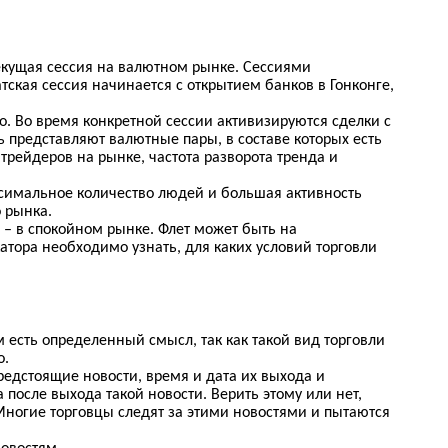
текущая сессия на валютном рынке. Сессиями
ская сессия начинается с открытием банков в Гонконге,
о. Во время конкретной сессии активизируются сделки с
 представляют валютные пары, в составе которых есть
 трейдеров на рынке, частота разворота тренда и
ксимальное количество людей и большая активность
 рынка.
е – в спокойном рынке. Флет может быть на
тора необходимо узнать, для каких условий торговли
м есть определенный смысл, так как такой вид торговли
о.
редстоящие новости, время и дата их выхода и
осле выхода такой новости. Верить этому или нет,
Многие торговцы следят за этими новостями и пытаются