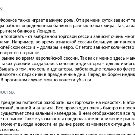
?
 Форексе также играет важную роль. От времени суток зависит 
 работы определенных банков в разных точках мира. Так, азиат
крытием банков в Лондоне.
е торговать - от выбранной торговой сессии зависит очень мног
ами. Например, во время азиатской сессии большую активность
опейской сессии – доллары и евро. От этого зависит количество
оворотов на рынке.
а рынке во время европейской сессии. Так как именно здесь ма
 таких условий создавались многие индикаторы – для активного
бывать о том, что есть индикаторы, работающие только во флет
валютных парах или в праздничные дни. Перед выбором индика
 В противном случае можно понести убытки.
востях
рейдеры пытаются разобрать, как торговать на новостях. В это
усилий, знаний и анализа. Все происходит очень быстро и прост
и существует специальный календарь. В нем отображаются все п
 на рынок. Также указывается предполагаемое движение рынка п
В момент выхода новости на рынке резко изменяется ситуация. 
 скачках.