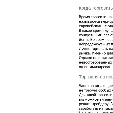
Когда торговать
Время торговли на
называются периоды
европейская – с от
В какое время лучш
конкретными валют
йены. Во время евр
непредсказуемых п
Лучше торговать н
рынка. Именно для
Однако не стоит за
невостребованных 
он оптимизирован.
Торговля на но
Часто начинающие т
не требует особых 
Для такой торговл
возможное влияние
решать трейдеру. 
заработать на таких