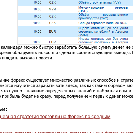
 календаря можно быстро заработать большую сумму денег не 
время обнаружить новость и сделать соответствующие выводы. 
 и ждать выхода новости.
и
ынке форекс существует множество различных способов и страте
емятся научиться зарабатывать здесь, так как таким образом м
е что нужно – наличие определенных знаний и набраться опыта.
 прибыль будет не сразу, перед получением первых денег может
ьи:
невная стратегия торговли на Форекс по средним
 форекс
,
торговля на валютном рынке
,
торговля на бирже форекс
,
принци