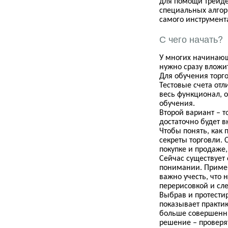
для помощи трейдер
специальных алгор
самого инструмента
С чего начать?
У
многих
начинаю
нужно сразу вложит
Для обучения торг
Тестовые счета отл
весь функционал, о
обучения.
Второй вариант –
т
достаточно будет в
Чтобы понять, как 
секреты торговли. 
покупке и продаже
Сейчас существует
понимании. Пример
важно учесть, что 
перерисовкой и сле
Выбрав и протести
показывает практик
больше совершенны
решение – проверя