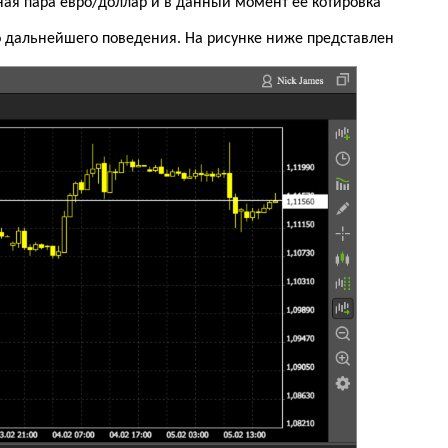
ная пара евро/доллар и в данный момент ее котировка
го дальнейшего поведения. На рисунке ниже представлен