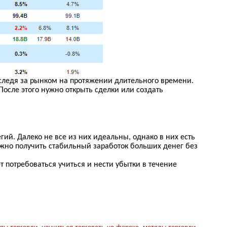
следя за рынком на протяжении длительного времени.
После этого нужно открыть сделки или создать
гий. Далеко не все из них идеальны, однако в них есть
ожно получить стабильный заработок больших денег без
 потребоваться учиться и нести убытки в течение
пы торговли
,
научиться торговать на форекс
,
методы торговли
,