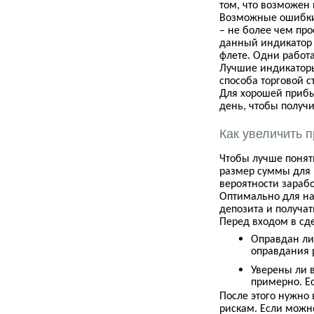
том, что возможен 
Возможные ошибки 
– не более чем про
данный индикатор м
флете. Одни работа
Лучшие индикаторы
способа торговой с
Для хорошей прибы
день, чтобы получи
Как увеличить 
Чтобы лучше понят
размер суммы для в
вероятности зарабо
Оптимально для нач
депозита и получа
Перед входом в сд
Оправдан ли 
оправдания 
Уверены ли в
примерно. Ес
После этого нужно
рискам. Если можн