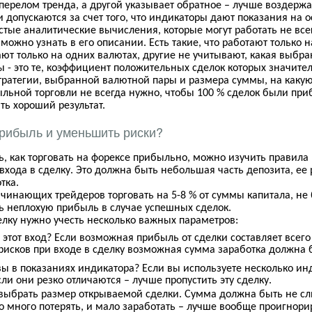
перелом тренда, а другой указывает обратное – лучше воздержа
допускаются за счет того, что индикаторы дают показания на 
стые аналитические вычисления, которые могут работать не всег
ожно узнать в его описании. Есть такие, что работают только н
ют только на одних валютах, другие не учитывают, какая выбра
 - это те, коэффициент положительных сделок которых значите
тратегии, выбранной валютной пары и размера суммы, на какую 
льной торговли не всегда нужно, чтобы 100 % сделок были при
ть хороший результат.
прибыль и уменьшить риски?
ь, как торговать на форексе прибыльно, можно изучить прави
хода в сделку. Это должна быть небольшая часть депозита, ее
тка.
инающих трейдеров торговать на 5-8 % от суммы капитала, не 
ть неплохую прибыль в случае успешных сделок.
елку нужно учесть несколько важных параметров:
этот вход? Если возможная прибыль от сделки составляет всего 
рисков при входе в сделку возможная сумма заработка должна 
ы в показаниях индикатора? Если вы используете несколько инд
ли они резко отличаются – лучше пропустить эту сделку.
 выбрать размер открываемой сделки. Сумма должна быть не с
о много потерять, и мало заработать – лучше вообще проигнори