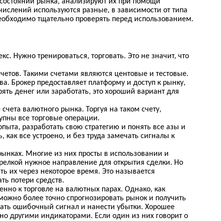
о состоянии рынка, анализируют их при помощи
числений используются разные, в зависимости от типа
 необходимо тщательно проверять перед использованием.
кс. Нужно тренироваться, торговать. Это не значит, что
четов. Такими счетами являются центовые и тестовые.
ва. Брокер предоставляет платформу и доступ к рынку,
ять денег или заработать, это хороший вариант для
счета валютного рынка. Торгуя на таком счету,
тупны все торговые операции.
пыта, разработать свою стратегию и понять все азы и
как все устроено, и без труда замечать сигналы к
рынках. Многие из них просты в использовании и
релкой нужное направление для открытия сделки. Но
ть их через некоторое время. Это называется
ть потери средств.
нно к торговле на валютных парах. Однако, как
 можно более точно спрогнозировать рынок и получить
дать ошибочный сигнал и нанести убытки. Хорошее
но другими индикаторами. Если один из них говорит о