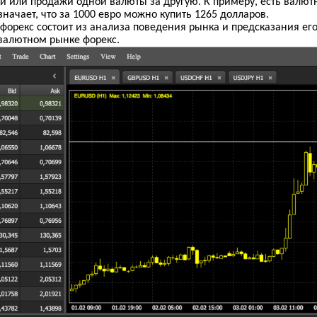
ки или продажи одной валюты за другую. К примеру, есть валют
означает, что за 1000 евро можно купить 1265 долларов.
 форекс состоит из анализа поведения рынка и предсказания е
валютном рынке форекс.