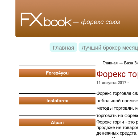
Главная
Лучший брокер месяц
Главная
→
База З
Форекс то
Forex4you
11 августа 2017 -
Форекс торговля с
Instaforex
небольшой промежу
методы торговли, к
торговать на форек
Alpari
Форекс торги - это
продаже не товаро
денежных средств. 