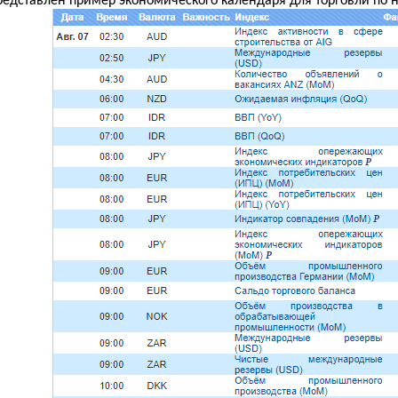
редставлен пример экономического календаря для торговли по 