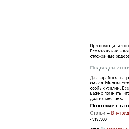
При помощи такого
Все что нужно – во
отложенные ордера
Подведем итог
Для заработка на р
смысл. Многие стр
особых усилий. Вс
Важно помнить, что
долгих месяцев.
Похожие стат
Статьи
Внутрид
→
- 3195303
Теги:
торговля на