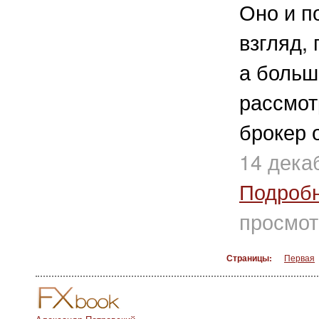
Оно и по
взгляд,
а больш
рассмот
брокер о
14 дека
Подроб
просмот
Страницы:
Первая