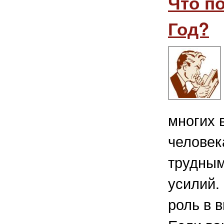
Что п
Год?
многих 
человек
трудны
усилий.
роль в 