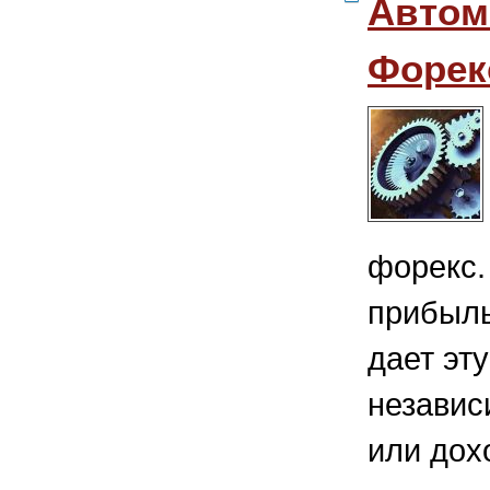
Автом
Форек
форекс.
прибыль
дает эт
независ
или дох