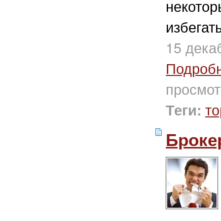
некотор
избегат
15 дека
Подроб
просмот
то
Теги:
Броке