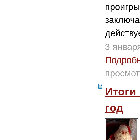
проигры
заключа
действуе
3 январ
Подроб
просмот
Итоги
год