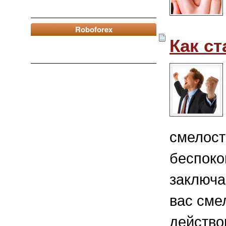
Roboforex
Как с
смелост
беспоко
заключа
вас сме
действо