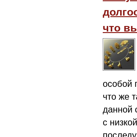
долгос
что в
особой 
что же 
данной 
с низко
последу