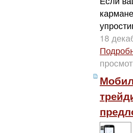
Если ваш
кармане
упрости
18 дека
Подроб
просмот
Мобил
трейди
предл