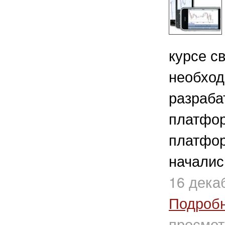
курсе с
необход
разраба
платфор
платфор
начались
16 дека
Подроб
просмот