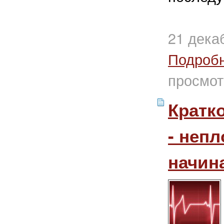
21 дека
Подроб
просмот
Кратк
- неп
начин