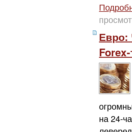
Подроб
просмот
Евро:
Forex
огромны
на 24-ч
леверед