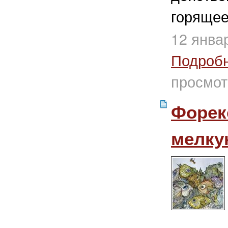
горящее
12 янва
Подроб
просмот
Форек
мелку