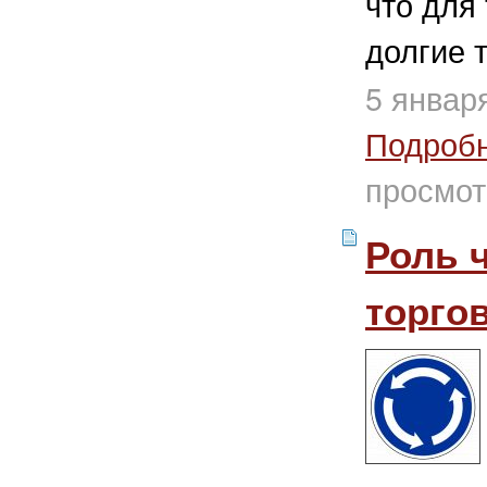
что для
долгие т
5 январ
Подроб
просмот
Роль 
торгов