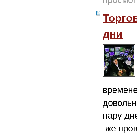
Торго
дни
времене
довольн
пару дн
же пров