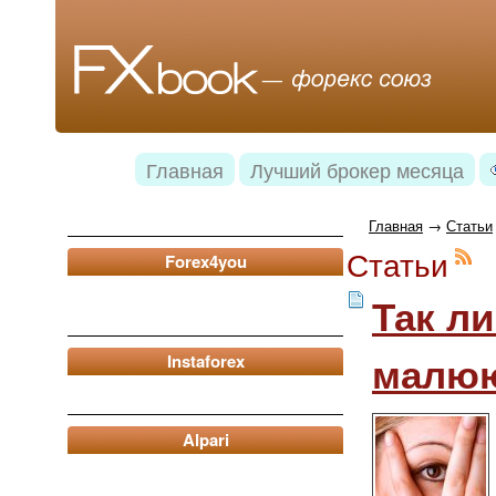
Главная
Лучший брокер месяца
Главная
→
Статьи
Статьи
Forex4you
Так ли
малю
Instaforex
Alpari