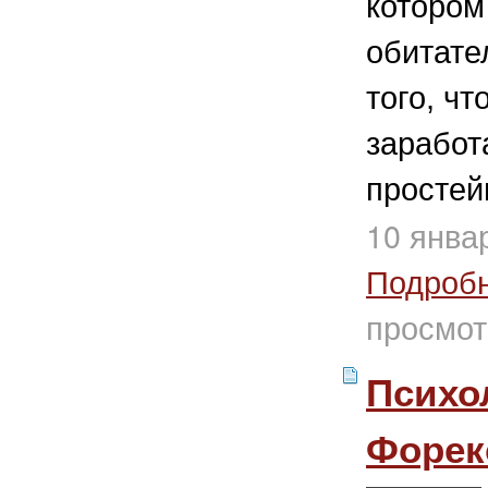
котором
обитате
того, ч
заработ
простей
10 янва
Подроб
просмот
Психо
Форек