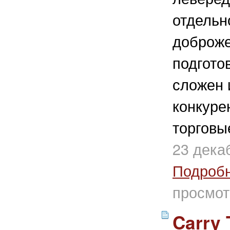
отдельн
доброже
подгото
сложен 
конкуре
торговые
23 дека
Подроб
просмот
Carry 