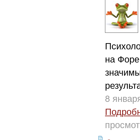
Психоло
на Форе
значимы
результ
8 январ
Подроб
просмот